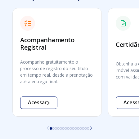
Acompanhamento
Certidão
Registral
Acompanhe gratuitamente o
Obtenha a c
processo de registro do seu título
imóvel assi
em tempo real, desde a prenotação
com validad
até a entrega final.
Acessar
Acess