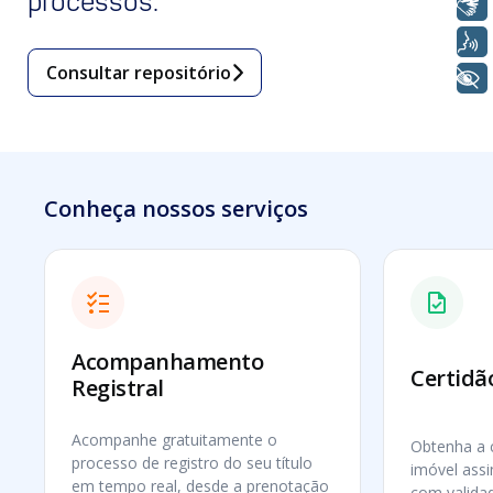
processos.
Libras
Voz
Consultar repositório
+ Acessibilidade
Conheça nossos serviços
Acompanhamento
Certidão
Registral
Acompanhe gratuitamente o
Obtenha a c
processo de registro do seu título
imóvel assi
em tempo real, desde a prenotação
com validad