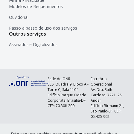
Minha Privacidade
Modelos de Requerimentos
Ouvidoria
Passo a passo de uso dos serviços
Outros serviços
Assinador e Digitalizador
Sede do ONR
Escritório
SCS, Quadra 9, Bloco A -
Operacional
Torre C, Sala 1104
Av. Dra. Ruth
Edifício Parque Cidade
Cardoso, 7221, 25º
Corporate, Brasília-DF,
Andar
CEP: 70.308-200
Edifício Birmann 21,
São Paulo-SP, CEP:
05.425-902
©
2026
Operador Nacional do Sistema de
Este site usa cookies para garantir que você obtenha a